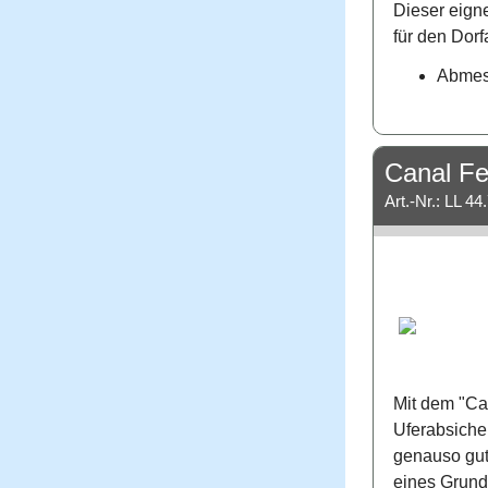
Dieser eigne
für den Dorf
Abmess
Canal Fe
Art.-Nr.: LL 44
Mit dem "Can
Uferabsiche
genauso gu
eines Grund