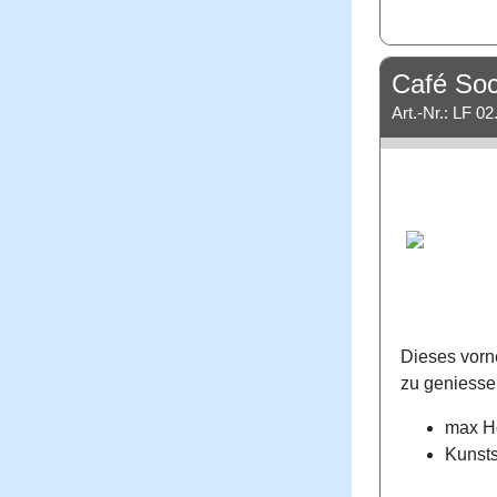
Café Soci
Art.-Nr.: LF 02
Dieses vorn
zu geniesse
max Hö
Kunsts