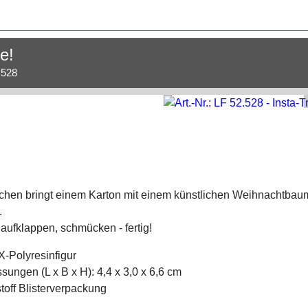
e!
.528
hen bringt einem Karton mit einem künstlichen Weihnachtbau
.
aufklappen, schmücken - fertig!
-Polyresinfigur
ungen (L x B x H): 4,4 x 3,0 x 6,6 cm
toff Blisterverpackung