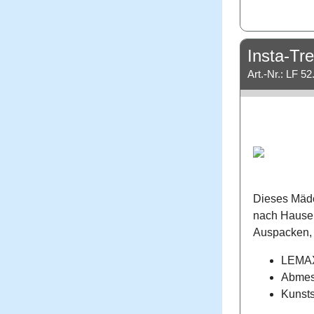
Insta-Tre
Art.-Nr.: LF 52
Dieses Mädc
nach Hause
Auspacken, 
LEMAX
Abmess
Kunsts