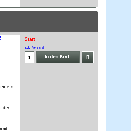
Statt
exkl. Versand
In den Korb
 einem
d den
m
amit