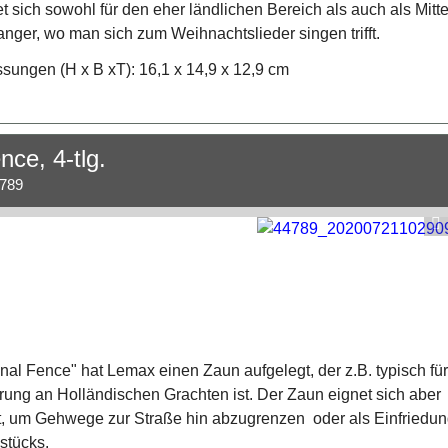
t sich sowohl für den eher ländlichen Bereich als auch als Mitt
anger, wo man sich zum Weihnachtslieder singen trifft.
ungen (H x B xT): 16,1 x 14,9 x 12,9 cm
nce, 4-tlg.
.789
al Fence" hat Lemax einen Zaun aufgelegt, der z.B. typisch für
rung an Holländischen Grachten ist. Der Zaun eignet sich aber
t, um Gehwege zur Straße hin abzugrenzen
oder als Einfriedu
stücks.