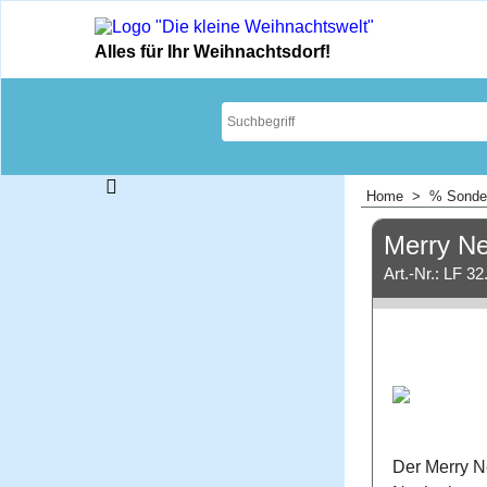
Alles für Ihr Weihnachtsdorf!
Home
>
% Sonde
Merry Ne
Art.-Nr.: LF 32
Der Merry Ne