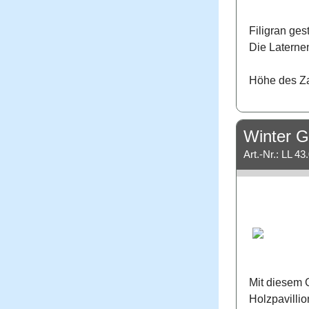
Filigran ges
Die Laterne
Höhe des Za
Winter 
Art.-Nr.: LL 43
Mit diesem G
Holzpavillio