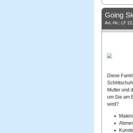
Going Ska
Art.-Nr.: LF 22
Diese Famili
Schlittschuh
Mutter und d
um Sie am E
wird?
Materi
Abmess
Kunsts