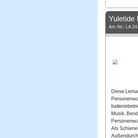
Yuletide 
Art.-Nr.: LA 24
Diese Lemax
Personenwag
batteriebetr
Musik. Benö
Personenwa
Als Schiene
Außendurchm