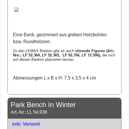
Eine Bank, gezimmert aus groben Holzbohlen
bzw. Rundhölzern.
Zu den LEMAX Bänken gibt es auch
sitzende Figuren (Art.-
Nrn.:
LF 52.364
,
LF 52.365,
LF 92.766, LF 72.506),
die sich
auf diesen Bänken platzieren lassen.
Abmessungen L x B x H: 7,5 x 3,5 x 4 cm
Park Bench In Winter
Art.-Nr.: LL 54.938
exkl. Versand